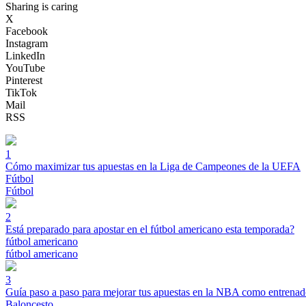
Sharing is caring
X
Facebook
Instagram
LinkedIn
YouTube
Pinterest
TikTok
Mail
RSS
1
Cómo maximizar tus apuestas en la Liga de Campeones de la UEFA
Fútbol
Fútbol
2
Está preparado para apostar en el fútbol americano esta temporada?
fútbol americano
fútbol americano
3
Guía paso a paso para mejorar tus apuestas en la NBA como entrenad
Baloncesto