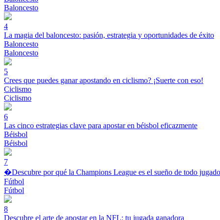
Baloncesto
4
La magia del baloncesto: pasión, estrategia y oportunidades de éxito
Baloncesto
Baloncesto
5
Crees que puedes ganar apostando en ciclismo? ¡Suerte con eso!
Ciclismo
Ciclismo
6
Las cinco estrategias clave para apostar en béisbol eficazmente
Béisbol
Béisbol
7
�Descubre por qué la Champions League es el sueño de todo jugado
Fútbol
Fútbol
8
Descubre el arte de apostar en la NFL: tu jugada ganadora