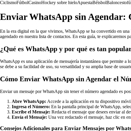
Ciclismo
Fútbol
Casino
Hockey sobre hielo
Apuesta
Béisbol
Baloncesto
fú
Enviar WhatsApp sin Agendar: 
En la era digital en la que vivimos, WhatsApp se ha convertido en una
agendado en nuestra lista de contactos. En esta guía, te explicaremos
¿Qué es WhatsApp y por qué es tan popula
WhatsApp es una aplicación de mensajería instantánea que permite a los 
se debe a su facilidad de uso, su versatilidad y su amplia base de usuar
Cómo Enviar WhatsApp sin Agendar el N
Enviar un mensaje por WhatsApp sin tener el número agendado es posible
Abre WhatsApp:
Accede a la aplicación en tu dispositivo móvil
Ingresa el Número:
En la pantalla principal de WhatsApp, selec
Escribe el Mensaje:
Redacta el mensaje que desees enviar al des
Envía el Mensaje:
Una vez redactado el mensaje, haz clic en envi
Consejos Adicionales para Enviar Mensajes por Wha