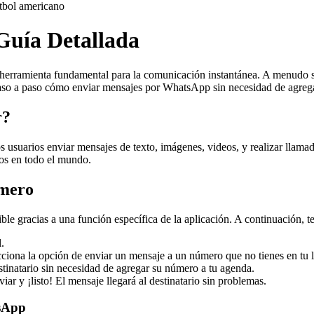
tbol americano
Guía Detallada
 herramienta fundamental para la comunicación instantánea. A menudo s
 paso a paso cómo enviar mensajes por WhatsApp sin necesidad de agreg
r?
usuarios enviar mensajes de texto, imágenes, videos, y realizar llamada
ios en todo el mundo.
úmero
 gracias a una función específica de la aplicación. A continuación, te
.
ciona la opción de enviar un mensaje a un número que no tienes en tu li
tinatario sin necesidad de agregar su número a tu agenda.
ar y ¡listo! El mensaje llegará al destinatario sin problemas.
tsApp