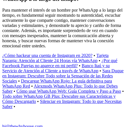
Para mantener el interés de un hombre por WhatsApp a lo largo del
tiempo, es fundamental seguir mostrando tu autenticidad, escuchar
activamente lo que comparte contigo, mantener conversaciones
variadas y estimulantes, y demostrarle tu aprecio y cariño de forma
constante. Además, es importante sorprenderlo de vez en cuando
con mensajes inesperados, mantener la comunicación abierta y
honesta, y buscar nuevas formas de mantener viva la conexión
emocional entre ustedes.
¿Cómo hackear una cuenta de Instagram en 2020?
•
Tarjeta
Naranja: Atención al Cliente 24 Horas vía WhatsApp
•
¿Por qué
Facebook Parejas no aparece en mi perfil?
•
Banco Itaú y su
Servicio de Atención al Cliente a través de WhatsApp
•
Sara Duque
en Instagram: Descubre Todo sobre la Sensación de las Redes
Sociales
•
Descargar WhatsApp Rojo: La guía definitiva para
WhatsApp Red
•
Alexmods WhatsApp Plus: Todo lo que Debes
Saber
•
Cómo usar WhatsApp Web: Guía Completa y Paso a Paso
•
Todo sobre WhatsApp GB Plus: Descubre sus Características y
Cómo Descargarlo
•
Silenciar en Instagram: Todo lo que Necesitas
Saber
•
hi@thewhyhouse.com